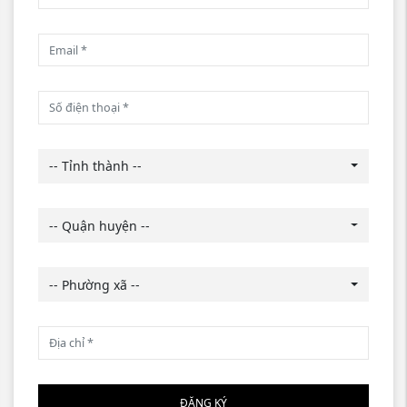
-- Tỉnh thành --
-- Quận huyện --
-- Phường xã --
ĐĂNG KÝ