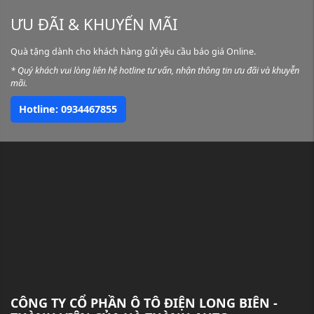
ƯU ĐÃI & KHUYẾN MÃI
Quà tặng dành cho khách hàng gửi yêu cầu báo giá Online.
* Quý khách vui lòng liên hệ hotline tư vấn, nhận thông tin ưu đãi và khuyễn
mãi.
Hotline: 0934467855
CÔNG TY CỔ PHẦN Ô TÔ ĐIỆN LONG BIÊN -