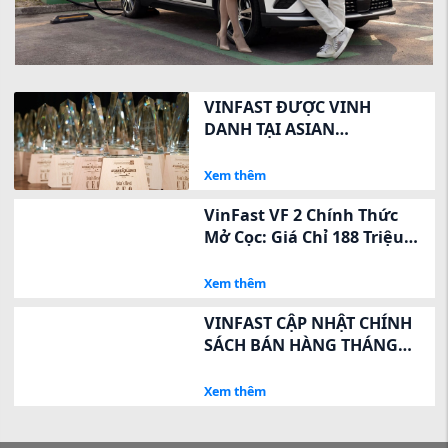
VINFAST ĐƯỢC VINH
DANH TẠI ASIAN
EXCELLENCE AWARDS 2026
VỀ QUAN HỆ NHÀ ĐẦU TƯ
Xem thêm
VinFast VF 2 Chính Thức
Mở Cọc: Giá Chỉ 188 Triệu,
Ưu Đãi Ngay 8 Triệu Trong
3 Ngày Vàng
Xem thêm
VINFAST CẬP NHẬT CHÍNH
SÁCH BÁN HÀNG THÁNG
7/2026 – GIẢM TRỰC TIẾP
VÀO GIÁ NIÊM YẾT, TỐI ƯU
Xem thêm
CHI PHÍ SỞ HỮU