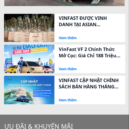
VINFAST ĐƯỢC VINH
DANH TẠI ASIAN
EXCELLENCE AWARDS 2026
VỀ QUAN HỆ NHÀ ĐẦU TƯ
Xem thêm
VinFast VF 2 Chính Thức
Mở Cọc: Giá Chỉ 188 Triệu,
Ưu Đãi Ngay 8 Triệu Trong
3 Ngày Vàng
Xem thêm
VINFAST CẬP NHẬT CHÍNH
SÁCH BÁN HÀNG THÁNG
7/2026 – GIẢM TRỰC TIẾP
VÀO GIÁ NIÊM YẾT, TỐI ƯU
Xem thêm
CHI PHÍ SỞ HỮU
ƯU ĐÃI & KHUYẾN MÃI