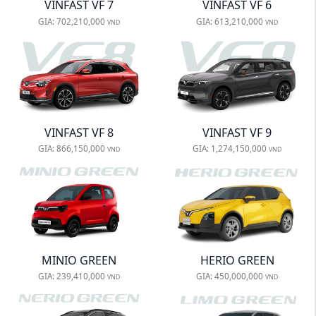
VINFAST VF 7
VINFAST VF 6
GIA:
702,210,000
GIA:
613,210,000
VND
VND
VINFAST VF 8
VINFAST VF 9
GIA:
866,150,000
GIA:
1,274,150,000
VND
VND
MINIO GREEN
HERIO GREEN
GIA:
239,410,000
GIA:
450,000,000
VND
VND