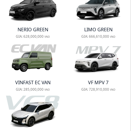
NERIO GREEN
LIMO GREEN
GIA:
628,000,000
GIA:
666,610,000
VND
VND
VINFAST EC VAN
VF MPV 7
GIA:
285,000,000
GIA:
728,910,000
VND
VND