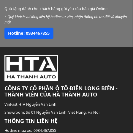
Quà tặng dành cho khách hàng gửi yêu cầu báo giá Online.
* Quý khách vui lòng liên hệ hotline tư vấn, nhận thông tin ưu đãi và khuyễn
mãi.
Hotline: 0934467855
CÔNG TY CỔ PHẦN Ô TÔ ĐIỆN LONG BIÊN -
THÀNH VIÊN CỦA HÀ THÀNH AUTO
VinFast HTA Nguyễn Văn Linh
Showroom:
Số 01 Nguyễn Văn Linh, Việt Hưng, Hà Nội
THÔNG TIN LIÊN HỆ
Hotline mua xe:
0934.467.855