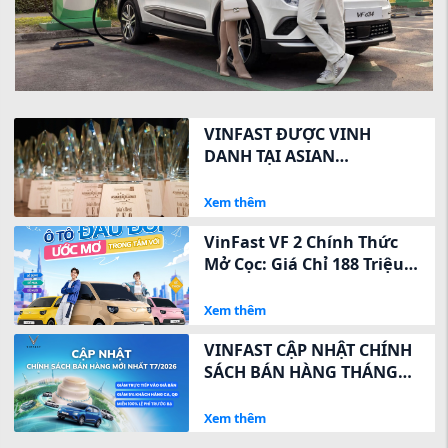
VINFAST ĐƯỢC VINH
DANH TẠI ASIAN
EXCELLENCE AWARDS 2026
VỀ QUAN HỆ NHÀ ĐẦU TƯ
Xem thêm
VinFast VF 2 Chính Thức
Mở Cọc: Giá Chỉ 188 Triệu,
Ưu Đãi Ngay 8 Triệu Trong
3 Ngày Vàng
Xem thêm
VINFAST CẬP NHẬT CHÍNH
SÁCH BÁN HÀNG THÁNG
7/2026 – GIẢM TRỰC TIẾP
VÀO GIÁ NIÊM YẾT, TỐI ƯU
Xem thêm
CHI PHÍ SỞ HỮU