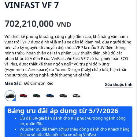
VINFAST VF 7
702,210,000
VND
Với thiết kế phóng khoáng, công nghệ đỉnh cao, khả năng vận hành
vượt trội, VF 7 được định vị là mẫu xe dẫn lối đam mê, đưa người dùng
tiến vào kỷ nguyên di chuyển điện hóa. VF 7 là mẫu SUV điện thông
minh thứ 6, hoàn thiện dải sản phẩm SUV thuần điện, phủ đủ các
phân khúc từ A đến E của VinFast. VinFast VF 7 có hai phiên bản ECO
và Plus, được thiết kế theo ngôn ngữ “Vũ trụ phi đối xứng”
(Asymmetric Aerospace) do Torino Design (Italy) chắp bút, hiện thân
cho sự tự do, công nghệ, thời thượng và cá tính.
Màu Sắc:
Đỏ Crimson Red
Xóa thuộc tính
Bảng ưu đãi áp dụng từ 5/7/2026
Ưu đãi 5% giá bán dành cho KH phục vụ trong ngành công
an, quân đội.
Voucher ưu đãi thêm tới 80 triệu đồng dành cho Khách hàng
là chủ sở hữu đầu tiên của xe xăng VinFast