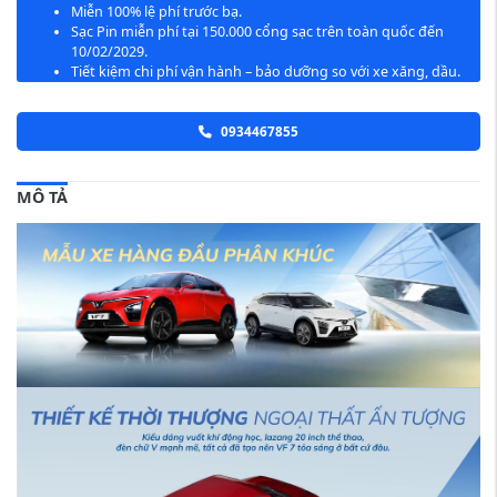
Miễn 100% lệ phí trước bạ.
Sạc Pin miễn phí tại 150.000 cổng sạc trên toàn quốc đến
10/02/2029.
Tiết kiệm chi phí vận hành – bảo dưỡng so với xe xăng, dầu.
0934467855
MÔ TẢ