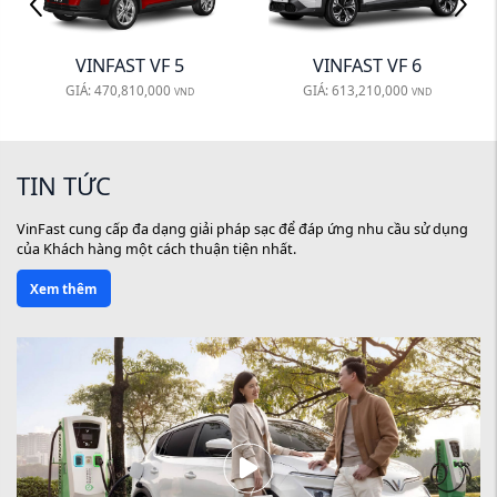
VINFAST VF 6
VINFAST VF 8
GIÁ:
613,210,000
GIÁ:
866,150,000
VND
VND
TIN TỨC
VinFast cung cấp đa dạng giải pháp sạc để đáp ứng nhu cầu sử dụng
của Khách hàng một cách thuận tiện nhất.
Xem thêm