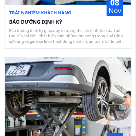
08
Nov
TRẢI NGHIỆM KHÁCH HÀNG
BẢO DƯỠNG ĐỊNH KỲ
Bảo dưỡng định kỳ giúp duy trì trạng thái ổn định, kéo dài tuổi
thọ của chi tiết. Phát hiện sớm những hư hỏng trong quá trình
sử dụng và giúp xe luôn hoạt động ổn định, an toàn, từ đó tiết
kiệm chi phí và thời gian. Bảo dưỡng định kỳ được thực hiện theo
1 chu kỳ nhất định (Quy định bằng quãng đường và thời gian sử
dụng). Đây là điều kiện cần để được hưởng chính sách bảo hành.