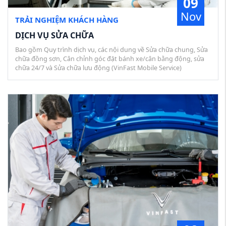
09
Nov
TRẢI NGHIỆM KHÁCH HÀNG
DỊCH VỤ SỬA CHỮA
Bao gồm Quy trình dịch vụ, các nội dung về Sửa chữa chung, Sửa
chữa đồng sơn, Cân chỉnh góc đặt bánh xe/cân bằng động, sửa
chữa 24/7 và Sửa chữa lưu động (VinFast Mobile Service)