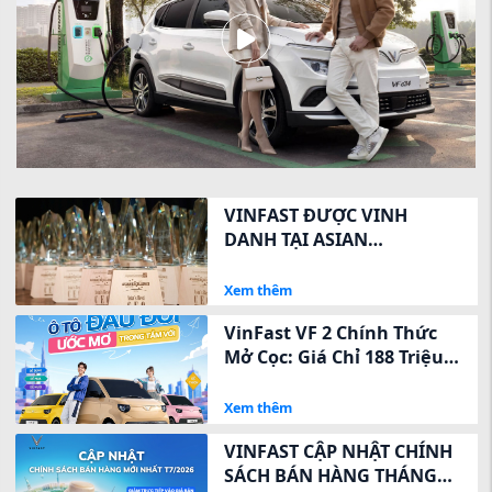
VINFAST ĐƯỢC VINH
DANH TẠI ASIAN
EXCELLENCE AWARDS 2026
VỀ QUAN HỆ NHÀ ĐẦU TƯ
Xem thêm
VinFast VF 2 Chính Thức
Mở Cọc: Giá Chỉ 188 Triệu,
Ưu Đãi Ngay 8 Triệu Trong
3 Ngày Vàng
Xem thêm
VINFAST CẬP NHẬT CHÍNH
SÁCH BÁN HÀNG THÁNG