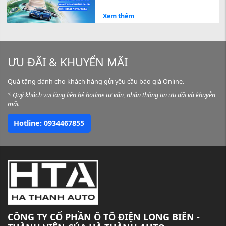
7/2026 – GIẢM TRỰC TIẾP
VÀO GIÁ NIÊM YẾT, TỐI ƯU
Xem thêm
CHI PHÍ SỞ HỮU
ƯU ĐÃI & KHUYẾN MÃI
Quà tặng dành cho khách hàng gửi yêu cầu báo giá Online.
* Quý khách vui lòng liên hệ hotline tư vấn, nhận thông tin ưu đãi và khuyễn
mãi.
Hotline: 0934467855
CÔNG TY CỔ PHẦN Ô TÔ ĐIỆN LONG BIÊN -